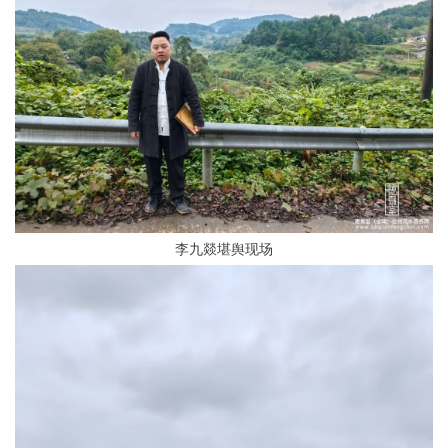
李九燚堪舆现场