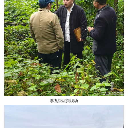
李九燚堪舆现场