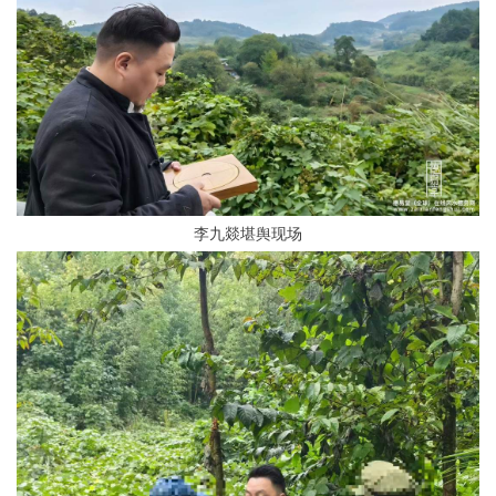
李九燚堪舆现场