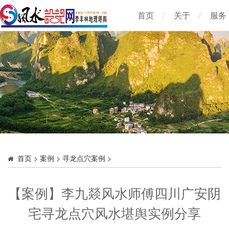
首页
关于
服务
首页
>
案例
>
寻龙点穴案例
>
【案例】李九燚风水师傅四川广安阴
宅寻龙点穴风水堪舆实例分享